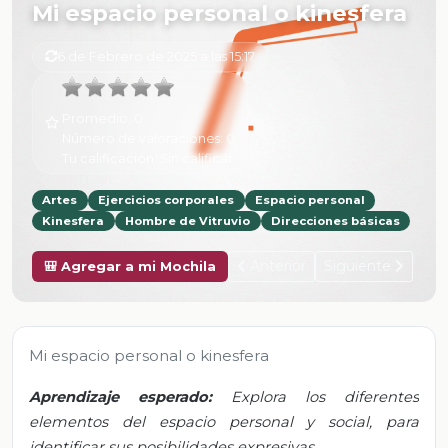
Mi espacio personal o kinesfera
6 de Febrero de 2025 a las 15:17
Promedio:
0
Número de valoraciones:
0
Tu calificación:
Sin calificar
Artes
Ejercicios corporales
Espacio personal
Kinesfera
Hombre de Vitruvio
Direcciones básicas
Anterior
Siguiente
🎒 Agregar a mi Mochila
Mi espacio personal o kinesfera
Aprendizaje esperado:
Explora los diferentes
elementos del espacio personal y social, para
identificar sus posibilidades expresivas