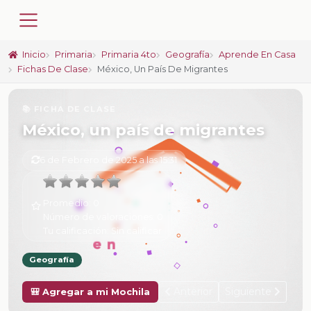
Inicio
Primaria
Primaria 4to
Geografía
Aprende En Casa
Fichas De Clase
México, Un País De Migrantes
📚 FICHA DE CLASE
México, un país de migrantes
6 de Febrero de 2025 a las 15:31
Promedio:
0
Número de valoraciones:
0
Tu calificación:
Sin calificar
Geografía
Anterior
Siguiente
🎒 Agregar a mi Mochila