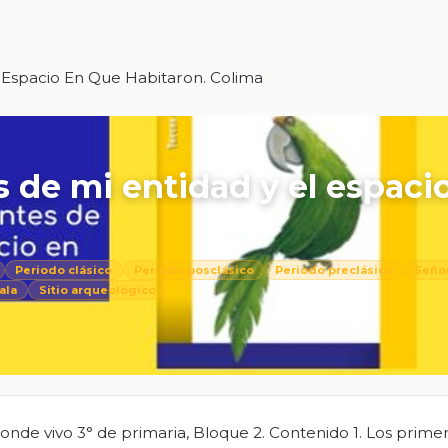
l Espacio En Que Habitaron. Colima
 de mi entidad y el espaci
Periodo clásico
Periodo posclásico
Periodo preclásico
Seño
ala
Sitio arqueológico
onde vivo 3° de primaria, Bloque 2. Contenido 1. Los prime