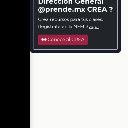
Dirección General
@prende.mx CREA ?
Crea recursos para tus clases.
Regístrate en la NEMD
aquí
.
Conoce al CREA