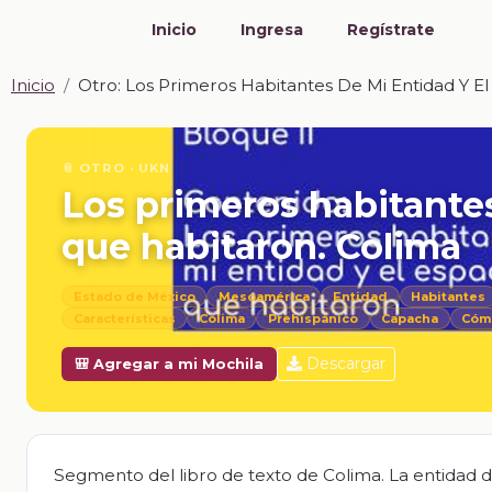
Inicio
Ingresa
Regístrate
Inicio
Otro: Los Primeros Habitantes De Mi Entidad Y E
📎 OTRO · UKN
Los primeros habitantes
que habitaron. Colima
Estado de México
Mesoamérica
Entidad
Habitantes
Características
Colima
Prehispánico
Capacha
Cóm
Descargar
🎒 Agregar a mi Mochila
Segmento del libro de texto de Colima. La entidad d