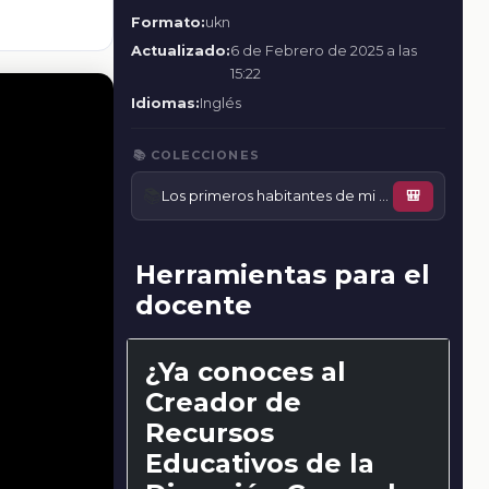
Formato:
ukn
Actualizado:
6 de Febrero de 2025 a las
15:22
Idiomas:
Inglés
📚 COLECCIONES
📚
Los primeros habitantes de mi entidad y el espacio que habitaron
🎒
Herramientas para el
docente
¿Ya conoces al
Creador de
Recursos
Educativos de la