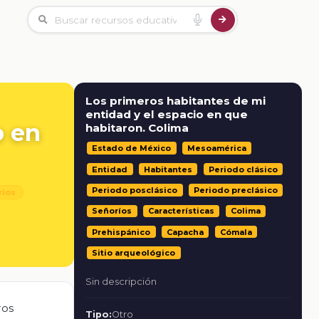
Los primeros habitantes de mi
entidad y el espacio en que
o en
habitaron. Colima
Estado de México
Mesoamérica
Entidad
Habitantes
Periodo clásico
Periodo posclásico
Periodo preclásico
ríos
Señoríos
Características
Colima
Prehispánico
Capacha
Cómala
Sitio arqueológico
Sin descripción
ros
Tipo:
Otro