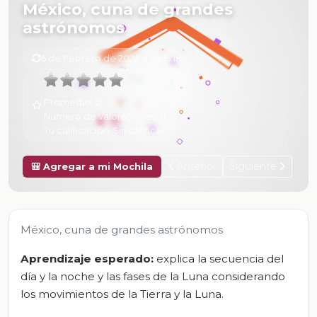
México, cuna de grandes
astrónomos
6 de Febrero de 2025 a las 15:18
Promedio:
0
Número de valoraciones:
0
Tu calificación:
Sin calificar
Anterior
Siguiente
🎒 Agregar a mi Mochila
México, cuna de grandes astrónomos
Aprendizaje esperado:
explica la secuencia del
día y la noche y las fases de la Luna considerando
los movimientos de la Tierra y la Luna.