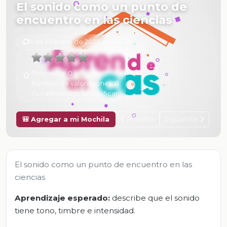
El sonido como un punto de
encuentro en las ciencias
6 de Febrero de 2025 a las 15:18
Promedio:
0
Número de valoraciones:
0
Tu calificación:
Sin calificar
Anterior
Siguiente
🎒 Agregar a mi Mochila
El sonido como un punto de encuentro en las
ciencias
Aprendizaje esperado:
describe que el sonido
tiene tono, timbre e intensidad.