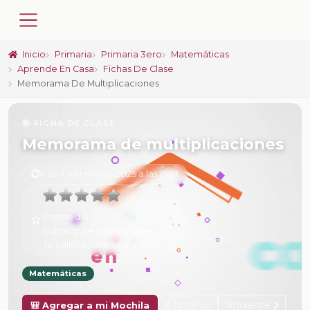
Inicio
Primaria
Primaria 3ero
Matemáticas
Aprende En Casa
Fichas De Clase
Memorama De Multiplicaciones
📚 FICHA DE CLASE
Memorama de multiplicaciones
6 de Febrero de 2025 a las 15:27
Promedio:
0
Número de valoraciones:
0
Tu calificación:
Sin calificar
Matemáticas
Anterior
Siguiente
🎒 Agregar a mi Mochila