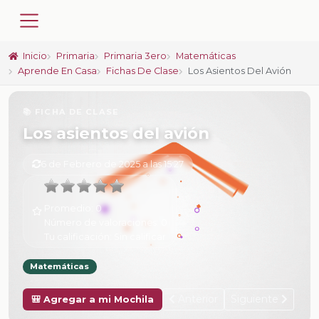
Inicio
Primaria
Primaria 3ero
Matemáticas
Aprende En Casa
Fichas De Clase
Los Asientos Del Avión
📚 FICHA DE CLASE
Los asientos del avión
6 de Febrero de 2025 a las 15:27
Promedio:
0
Número de valoraciones:
0
Tu calificación:
Sin calificar
Matemáticas
Anterior
Siguiente
🎒 Agregar a mi Mochila