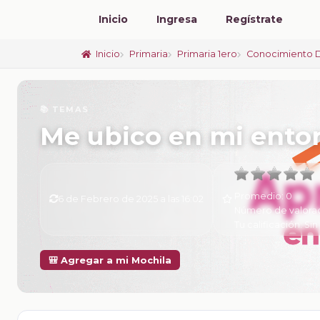
Inicio
Ingresa
Regístrate
Inicio
Primaria
Primaria 1ero
Conocimiento 
📚 TEMAS
Me ubico en mi ento
Promedio:
0
6 de Febrero de 2025 a las 16:02
Número de valora
Tu calificación:
Sin
🎒 Agregar a mi Mochila