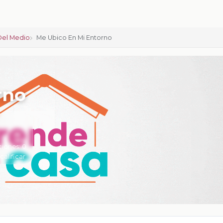
Del Medio
Me Ubico En Mi Entorno
rno
ciones:
0
 calificar