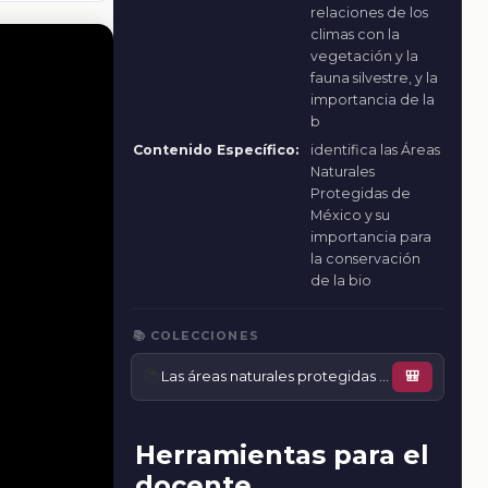
relaciones de los
climas con la
vegetación y la
fauna silvestre, y la
importancia de la
b
Contenido Específico:
identifica las Áreas
Naturales
Protegidas de
México y su
importancia para
la conservación
de la bio
📚 COLECCIONES
📚
Las áreas naturales protegidas de México, y la conservación de la biodiversidad
🎒
Herramientas para el
docente