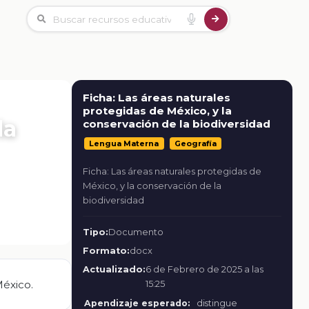
Ficha: Las áreas naturales
protegidas de México, y la
la
conservación de la biodiversidad
Lengua Materna
Geografía
Ficha: Las áreas naturales protegidas de
México, y la conservación de la
biodiversidad
Tipo:
Documento
Formato:
docx
Actualizado:
6 de Febrero de 2025 a las
México.
15:25
Apendizaje esperado:
distingue