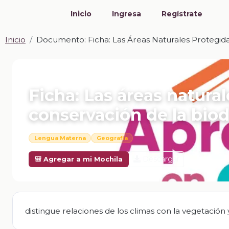
Inicio
Ingresa
Regístrate
Inicio
Documento: Ficha: Las Áreas Naturales Protegida
📎 DOCUMENTO · DOCX
Ficha: Las áreas natural
conservación de la biod
Lengua Materna
Geografía
Descargar
🎒 Agregar a mi Mochila
distingue relaciones de los climas con la vegetación y