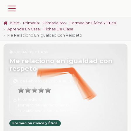
Inicio
Primaria
Primaria 6to
Formación Cívica Y Ética
Aprende En Casa
Fichas De Clase
Me Relaciono En Igualdad Con Respeto
📚 FICHA DE CLASE
Me relaciono en igualdad con
respeto
6 de Febrero de 2025 a las 15:51
Promedio:
0
Número de valoraciones:
0
Tu calificación:
Sin calificar
Formación Cívica y Ética