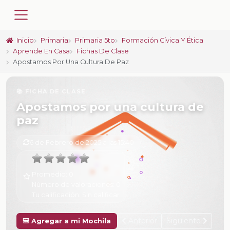
Inicio
Primaria
Primaria 5to
Formación Cívica Y Ética
Aprende En Casa
Fichas De Clase
Apostamos Por Una Cultura De Paz
📚 FICHA DE CLASE
Apostamos por una cultura de
paz
6 de Febrero de 2025 a las 15:40
Promedio:
0
Número de valoraciones:
0
Tu calificación:
Sin calificar
Anterior
Siguiente
🎒 Agregar a mi Mochila