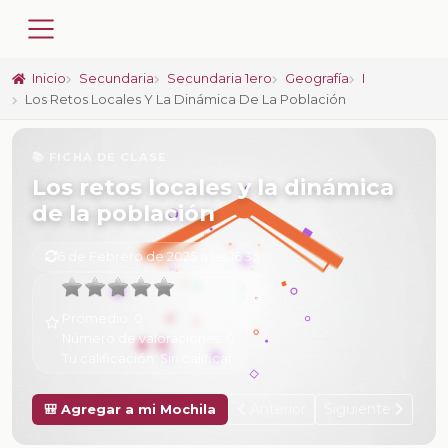
Inicio
Secundaria
Secundaria 1ero
Geografía
I
Los Retos Locales Y La Dinámica De La Población
📚 FICHA DE CLASE
Los retos locales y la dinámica
de la población
6 de Febrero de 2025 a las 16:35
Promedio:
0
Número de valoraciones:
0
Tu calificación:
Sin calificar
Anterior
Siguiente
🎒 Agregar a mi Mochila