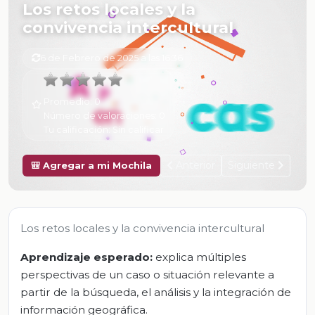
Los retos locales y la
convivencia intercultural
6 de Febrero de 2025 a las 16:36
Promedio:
0
Número de valoraciones:
0
Tu calificación:
Sin calificar
Anterior
Siguiente
🎒 Agregar a mi Mochila
Los retos locales y la convivencia intercultural
Aprendizaje esperado:
explica múltiples
perspectivas de un caso o situación relevante a
partir de la búsqueda, el análisis y la integración de
información geográfica.