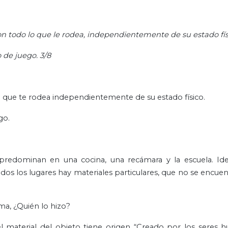
son todo lo que le rodea, independientemente de su estado fís
 de juego. 3/8
lo que te rodea independientemente de su estado físico.
go.
predominan en una cocina, una recámara y la escuela. Ide
odos los lugares hay materiales particulares, que no se encuen
ma, ¿Quién lo hizo?
 el material del objeto tiene origen “Creado por los seres