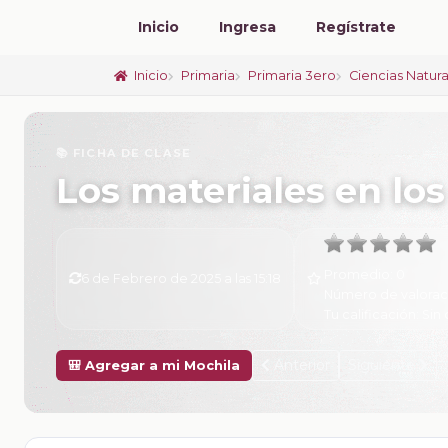
Inicio
Ingresa
Regístrate
Inicio
Primaria
Primaria 3ero
Ciencias Natur
📚 FICHA DE CLASE
Los materiales en los
Promedio:
0
6 de Febrero de 2025 a las 15:18
Número de valorac
Tu calificación:
Sin 
Anterior
Siguiente
🎒 Agregar a mi Mochila