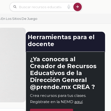
s En Los Sitios De Juego
Herramientas para el
docente
¿Ya conoces al
Creador de Recursos
Educativos de la
Dirección General
@prende.mx CREA ?
Crea recursos para tus clases.
Regístrate en la NEMD
aquí
.