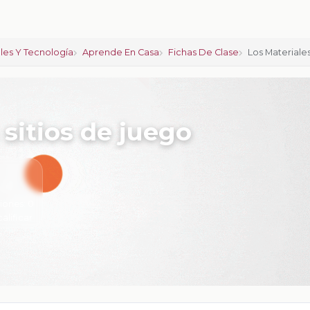
ales Y Tecnología
Aprende En Casa
Fichas De Clase
Los Materiale
 sitios de juego
iones:
0
calificar