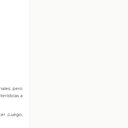
males; pero
erísticas a
ter. ¡Luego,