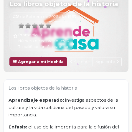
Los libros objetos de la historia
6 de Febrero de 2025 a las 15:53
Promedio:
0
Número de valoraciones:
0
Tu calificación:
Sin calificar
Anterior
Siguiente
🎒 Agregar a mi Mochila
Los libros objetos de la historia
Aprendizaje esperado:
investiga aspectos de la
cultura y la vida cotidiana del pasado y valora su
importancia.
Énfasis:
el uso de la imprenta para la difusión del