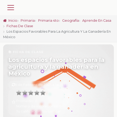
Inicio
Primaria
Primaria 4to
Geografía
Aprende En Casa
Fichas De Clase
Los Espacios Favorables Para La Agricultura Y La Ganadería En
México
📚 FICHA DE CLASE
Los espacios favorables para la
agricultura y la ganadería en
México
6 de Febrero de 2025 a las 15:31
Promedio:
0
Número de valoraciones:
0
Tu calificación:
Sin calificar