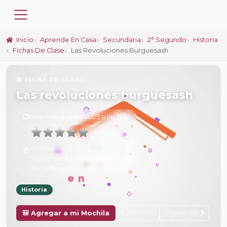
Inicio
Aprende En Casa
Secundaria
2° Segundo
Historia
Fichas De Clase
Las Revoluciones Burguesash
📚 FICHA DE CLASE
Las revoluciones burguesash
6 de Febrero de 2025 a las 17:01
Promedio:
0
Número de valoraciones:
0
Tu calificación:
Sin calificar
Historia
Anterior
Siguiente
🎒 Agregar a mi Mochila