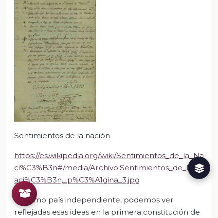
Sentimientos de la nación
https://es.wikipedia.org/wiki/Sentimientos_de_la_Na
ci%C3%B3n#/media/Archivo:Sentimientos_de_la_N
aci%C3%B3n,_p%C3%A1gina_3.jpg
Ya como país independiente, podemos ver
reflejadas esas ideas en la primera constitución de