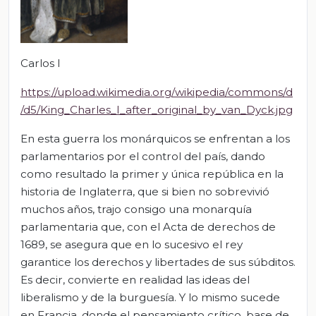
Carlos I
https://upload.wikimedia.org/wikipedia/commons/d
/d5/King_Charles_I_after_original_by_van_Dyck.jpg
En esta guerra los monárquicos se enfrentan a los
parlamentarios por el control del país, dando
como resultado la primer y única república en la
historia de Inglaterra, que si bien no sobrevivió
muchos años, trajo consigo una monarquía
parlamentaria que, con el Acta de derechos de
1689, se asegura que en lo sucesivo el rey
garantice los derechos y libertades de sus súbditos.
Es decir, convierte en realidad las ideas del
liberalismo y de la burguesía. Y lo mismo sucede
en Francia, donde el pensamiento crítico, base de