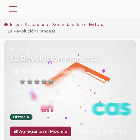
Inicio
Secundaria
Secundaria 1ero
Historia
La Revolución Francesa
📚 FICHA DE CLASE
La Revolución Francesa
6 de Febrero de 2025 a las 16:38
Promedio:
0
Número de valoraciones:
0
Tu calificación:
Sin calificar
Historia
Anterior
Siguiente
🎒 Agregar a mi Mochila