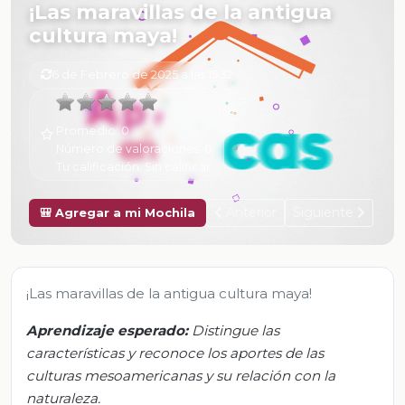
¡Las maravillas de la antigua
cultura maya!
6 de Febrero de 2025 a las 15:32
Promedio:
0
Número de valoraciones:
0
Tu calificación:
Sin calificar
Anterior
Siguiente
🎒 Agregar a mi Mochila
¡Las maravillas de la antigua cultura maya!
Aprendizaje esperado:
Distingue las
características y reconoce los aportes de las
culturas mesoamericanas y su relación con la
naturaleza.