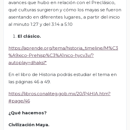
avances que hubo en relación con el Preclásico,
qué culturas surgieron y cómo los mayas se fueron
asentando en diferentes lugares., a partir del inicio
al minuto 1:27 y del 3:14 a 5:10
El clásico.
https://aprende.org/tema/historia_timeline/M%C3
%A9xico-Prehisp%C3%A1nico-hycv3v/?
autoplay=dhaksl*
En el libro de Historia podrás estudiar el tema en
las páginas 46 a 49.
https://libros.conaliteg.gob.mx/20/P4HIA.htm?
#page/46
¿Qué hacemos?
Civilización Maya.