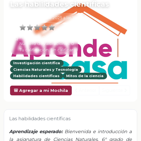
Las habilidades científicas
6 de Febrero de 2025 a las 15:49
Promedio:
0
Número de valoraciones:
0
Tu calificación:
Sin calificar
Investigación científica
Ciencias Naturales y Tecnología
Habilidades científicas
Mitos de la ciencia
Anterior
Siguiente
🎒 Agregar a mi Mochila
Las habilidades científicas
Aprendizaje esperado:
Bienvenida e introducción a
la asignatura de Ciencias Naturales, 6° grado de