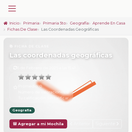
Inicio
Primaria
Primaria 5to
Geografía
Aprende En Casa
Fichas De Clase
Las Coordenadas Geográficas
📚 FICHA DE CLASE
Las coordenadas geográficas
6 de Febrero de 2025 a las 15:41
Promedio:
0
Número de valoraciones:
0
Tu calificación:
Sin calificar
Geografía
Anterior
Siguiente
🎒 Agregar a mi Mochila