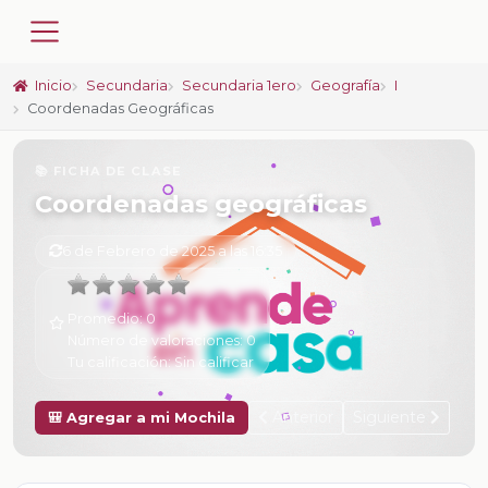
Inicio
Secundaria
Secundaria 1ero
Geografía
I
Coordenadas Geográficas
📚 FICHA DE CLASE
Coordenadas geográficas
6 de Febrero de 2025 a las 16:35
Promedio:
0
Número de valoraciones:
0
Tu calificación:
Sin calificar
Anterior
Siguiente
🎒 Agregar a mi Mochila