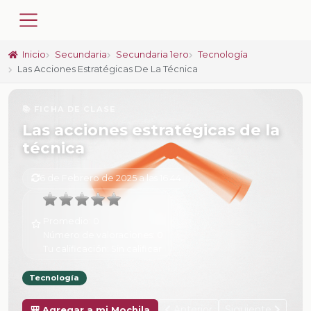
Inicio
Secundaria
Secundaria 1ero
Tecnología
Las Acciones Estratégicas De La Técnica
📚 FICHA DE CLASE
Las acciones estratégicas de la
técnica
6 de Febrero de 2025 a las 16:44
Promedio:
0
Número de valoraciones:
0
Tu calificación:
Sin calificar
Tecnología
Anterior
Siguiente
🎒 Agregar a mi Mochila