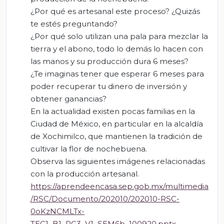
¿Por qué es artesanal este proceso? ¿Quizás
te estés preguntando?
¿Por qué solo utilizan una pala para mezclar la
tierra y el abono, todo lo demás lo hacen con
las manos y su producción dura 6 meses?
¿Te imaginas tener que esperar 6 meses para
poder recuperar tu dinero de inversión y
obtener ganancias?
En la actualidad existen pocas familias en la
Ciudad de México, en particular en la alcaldía
de Xochimilco, que mantienen la tradición de
cultivar la flor de nochebuena.
Observa las siguientes imágenes relacionadas
con la producción artesanal.
https://aprendeencasa.sep.gob.mx/multimedia
/RSC/Documento/202010/202010-RSC-
0oKzNCMLTx-
TEC1_B1_PG3_V1_SEM6b_100920.pptx