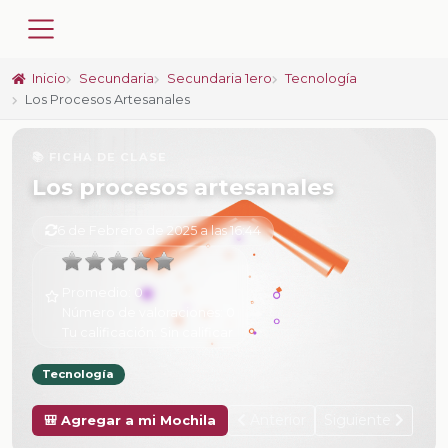
Inicio
Secundaria
Secundaria 1ero
Tecnología
Los Procesos Artesanales
📚 FICHA DE CLASE
Los procesos artesanales
6 de Febrero de 2025 a las 16:44
Promedio:
0
Número de valoraciones:
0
Tu calificación:
Sin calificar
Tecnología
Anterior
Siguiente
🎒 Agregar a mi Mochila