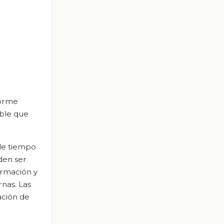
forme
ible que
 de tiempo
den ser
ormación y
rnas. Las
ación de