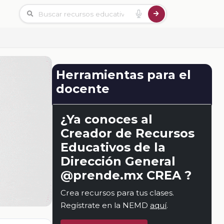
Herramientas para el
docente
¿Ya conoces al
Creador de Recursos
Educativos de la
Dirección General
@prende.mx CREA ?
Crea recursos para tus clases.
Regístrate en la NEMD
aquí
.