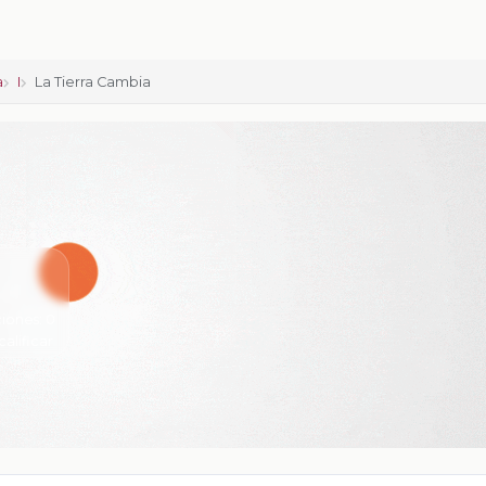
a
I
La Tierra Cambia
iones:
0
calificar