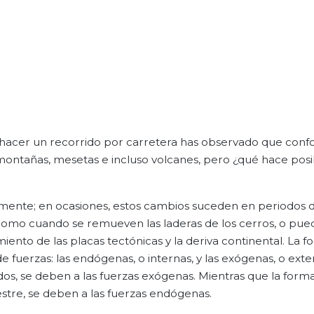
hacer un recorrido por carretera has observado que con
montañas, mesetas e incluso volcanes, pero ¿qué hace pos
temente; en ocasiones, estos cambios suceden en periodos
como cuando se remueven las laderas de los cerros, o pue
ento de las placas tectónicas y la deriva continental. La f
 fuerzas: las endógenas, o internas, y las exógenas, o exte
ados, se deben a las fuerzas exógenas. Mientras que la form
rrestre, se deben a las fuerzas endógenas.