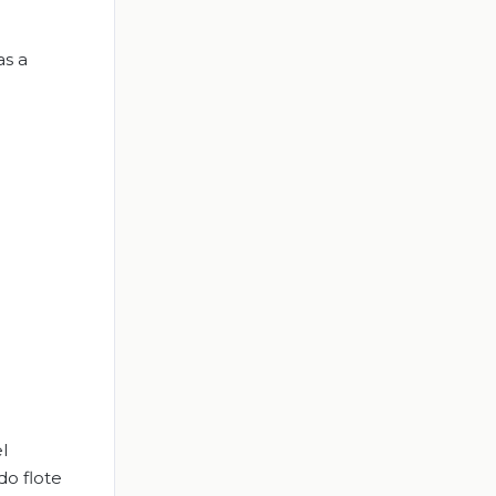
as a
l
do flote