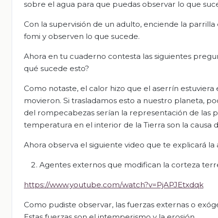
sobre el agua para que puedas observar lo que suc
Con la supervisión de un adulto, enciende la parrill
fomi y observen lo que sucede.
Ahora en tu cuaderno contesta las siguientes pregu
qué sucede esto?
Como notaste, el calor hizo que el aserrín estuvie
movieron. Si trasladamos esto a nuestro planeta, po
del rompecabezas serían la representación de las pl
temperatura en el interior de la Tierra son la causa
Ahora observa el siguiente video que te explicará la
Agentes externos que modifican la corteza terr
https://www.youtube.com/watch?v=PjAPJEtxdqk
Como pudiste observar, las fuerzas externas o exóge
Estas fuerzas son el intemperismo y la erosión.