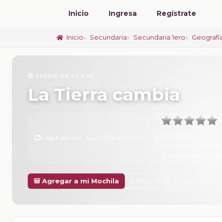
Inicio
Ingresa
Regístrate
Inicio
Secundaria
Secundaria 1ero
Geografí
📚 FICHA DE CLASE
La Tierra cambia
Promedio:
0
6 de Febrero de 2025 a las 16:35
Número de valorac
Tu calificación:
Sin 
Anterior
Siguiente
🎒 Agregar a mi Mochila