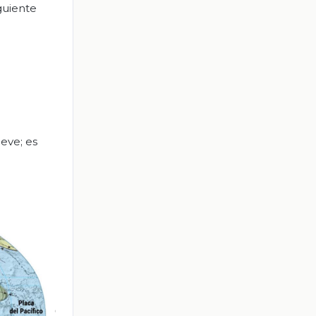
guiente
eve; es