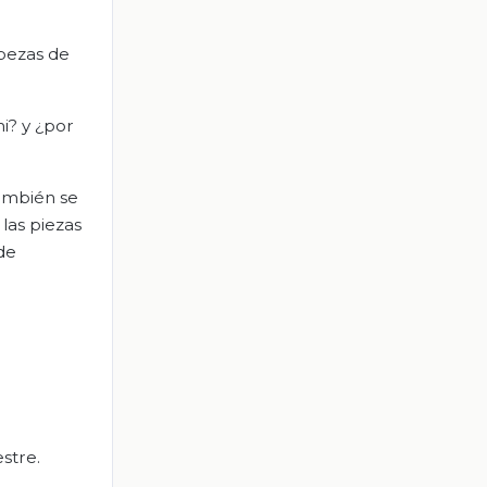
abezas de
i? y ¿por
también se
las piezas
de
stre.