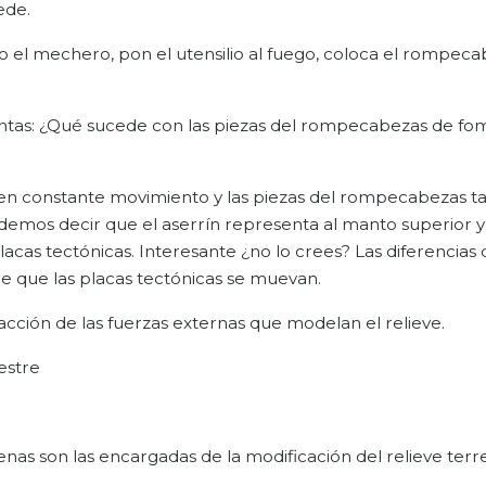
ede.
a o el mechero, pon el utensilio al fuego, coloca el rompec
ntas: ¿Qué sucede con las piezas del rompecabezas de fom
ra en constante movimiento y las piezas del rompecabezas 
demos decir que el aserrín representa al manto superior y 
acas tectónicas. Interesante ¿no lo crees? Las diferencias 
 de que las placas tectónicas se muevan.
 acción de las fuerzas externas que modelan el relieve.
estre
nas son las encargadas de la modificación del relieve terre