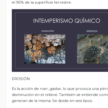
el 95% de la superficie terrestre.
EROSIÓN
Es la acción de roer, gastar, lo que provoca una pérd
disminución en el relieve. También se entiende como
generan de la misma. Se divide en seis tipos.