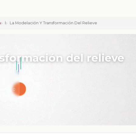
a
I
La Modelación Y Transformación Del Relieve
sformación del relieve
iones:
0
calificar