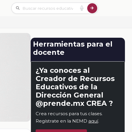
Herramientas para el
docente
¿Ya conoces al
Creador de Recursos
Educativos de la
Dirección General
@prende.mx CREA ?
Crea recursos para tus clases.
Regístrate en la NEMD
aquí
.