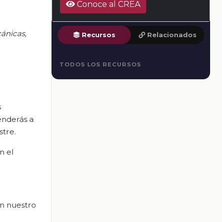
Conoce al CREA
cánicas,
Recursos
Relacionados
TODOS LOS RECURSOS
s
enderás a
stre.
n el
en nuestro