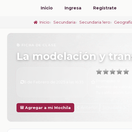
Inicio
Ingresa
Regístrate
Inicio
Secundaria
Secundaria 1ero
Geografí
📚 FICHA DE CLASE
La modelación y tran
Promedio:
0
6 de Febrero de 2025 a las 16:35
Número de valorac
Tu calificación:
Sin 
Anterior
Siguiente
🎒 Agregar a mi Mochila