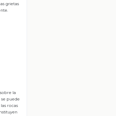
as grietas
ente.
sobre la
ue se puede
 las rocas
nstituyen