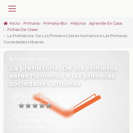
Inicio
Primaria
Primaria 6to
Historia
Aprende En Casa
Fichas De Clase
La Prehistoria. De Los Primeros Seres Humanos A Las Primeras
Sociedades Urbanas
📚 FICHA DE CLASE
La prehistoria. De los primeros
seres humanos a las primeras
sociedades urbanas
6 de Febrero de 2025 a las 15:53
Promedio:
0
Número de valoraciones:
0
Tu calificación:
Sin calificar