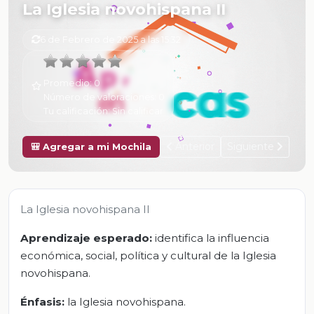
La Iglesia novohispana II
6 de Febrero de 2025 a las 15:32
Promedio:
0
Número de valoraciones:
0
Tu calificación:
Sin calificar
Anterior
Siguiente
🎒 Agregar a mi Mochila
La Iglesia novohispana II
Aprendizaje esperado:
identifica la influencia
económica, social, política y cultural de la Iglesia
novohispana.
Énfasis:
la Iglesia novohispana.