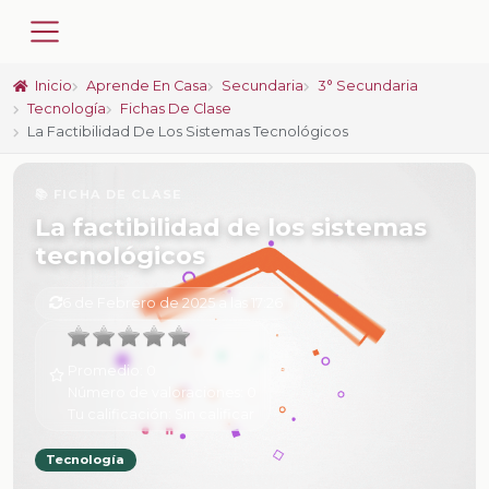
Inicio
Aprende En Casa
Secundaria
3° Secundaria
Tecnología
Fichas De Clase
La Factibilidad De Los Sistemas Tecnológicos
📚 FICHA DE CLASE
La factibilidad de los sistemas
tecnológicos
6 de Febrero de 2025 a las 17:26
Promedio:
0
Número de valoraciones:
0
Tu calificación:
Sin calificar
Tecnología