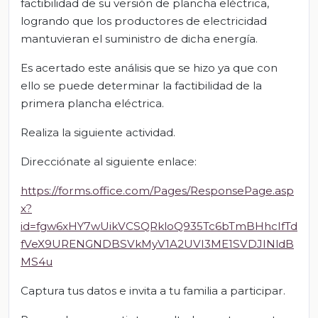
factibilidad de su versión de plancha eléctrica,
logrando que los productores de electricidad
mantuvieran el suministro de dicha energía.
Es acertado este análisis que se hizo ya que con
ello se puede determinar la factibilidad de la
primera plancha eléctrica.
Realiza la siguiente actividad.
Direcciónate al siguiente enlace:
https://forms.office.com/Pages/ResponsePage.asp
x?
id=fgw6xHY7wUikVCSQRkloQ935Tc6bTmBHhcIfTd
fVeX9URENGNDBSVkMyV1A2UVI3ME1SVDJINldB
MS4u
Captura tus datos e invita a tu familia a participar.