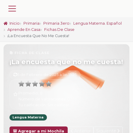
Inicio
Primaria
Primaria 3ero
Lengua Materna. Español
Aprende En Casa
Fichas De Clase
¡La Encuesta Que No Me Cuesta!
📚 FICHA DE CLASE
¡La encuesta que no me cuesta!
6 de Febrero de 2025 a las 15:25
Promedio:
0
Número de valoraciones:
0
Tu calificación:
Sin calificar
Lengua Materna
Anterior
Siguiente
🎒 Agregar a mi Mochila