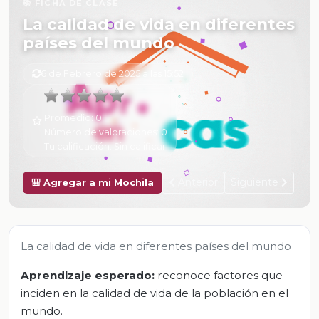
📚 FICHA DE CLASE
La calidad de vida en diferentes
países del mundo
6 de Febrero de 2025 a las 15:52
Promedio:
0
Número de valoraciones:
0
Tu calificación:
Sin calificar
Anterior
Siguiente
🎒 Agregar a mi Mochila
La calidad de vida en diferentes países del mundo
Aprendizaje esperado:
reconoce factores que
inciden en la calidad de vida de la población en el
mundo.