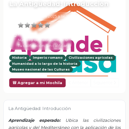
La Antigüedad: Introducción
6 de Febrero de 2025 a las 15:53
Promedio:
0
Número de valoraciones:
0
Tu calificación:
Sin calificar
Historia
Imperio romano
Civilizaciones agrícolas
Humanidad a lo largo de la historia
Museo nacional de las Culturas
Anterior
Siguiente
🎒 Agregar a mi Mochila
La Antigüedad: Introducción
Aprendizaje esperado:
Ubica las civilizaciones
agrícolas y del Mediterráneo con la aplicación de los