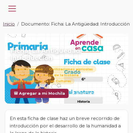
Inicio
Documento: Ficha: La Antigüedad: Introducción
📎 DOCUMENTO · DOCX
Ficha: La Antigüedad:
Introducción
Imperio romano
Civilizaciones agrícolas
Humanidad a lo largo de la historia
Museo nacional de las Culturas
Descargar
🎒 Agregar a mi Mochila
En esta ficha de clase haz un breve recorrido de
introducción por el desarrollo de la humanidad a