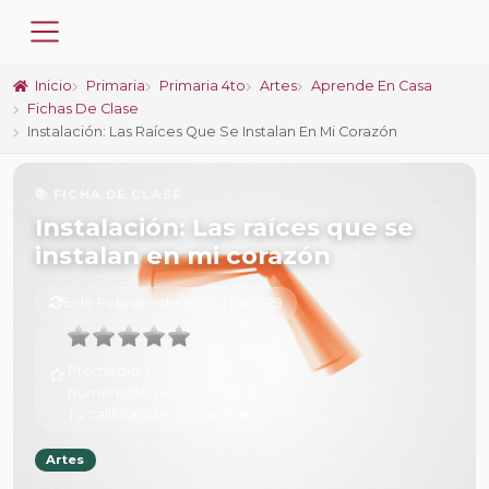
Inicio
Primaria
Primaria 4to
Artes
Aprende En Casa
Fichas De Clase
Instalación: Las Raíces Que Se Instalan En Mi Corazón
📚 FICHA DE CLASE
Instalación: Las raíces que se
instalan en mi corazón
6 de Febrero de 2025 a las 15:29
Promedio:
0
Número de valoraciones:
0
Tu calificación:
Sin calificar
Artes