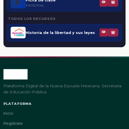
Ficha de clase
▶️
🎒
PRINCIPAL
TODOS LOS RECURSOS
Historia de la libertad y sus leyes
🎒
Plataforma Digital de la Nueva Escuela Mexicana. Secretaría
de Educación Pública.
PLATAFORMA
Inicio
Regístrate