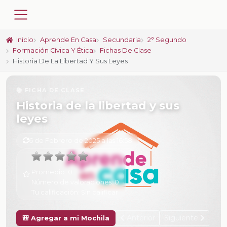
Inicio
Aprende En Casa
Secundaria
2° Segundo
Formación Cívica Y Ética
Fichas De Clase
Historia De La Libertad Y Sus Leyes
📚 FICHA DE CLASE
Historia de la libertad y sus
leyes
6 de Febrero de 2025 a las 16:58
Promedio:
0
Número de valoraciones:
0
Tu calificación:
Sin calificar
Anterior
Siguiente
🎒 Agregar a mi Mochila