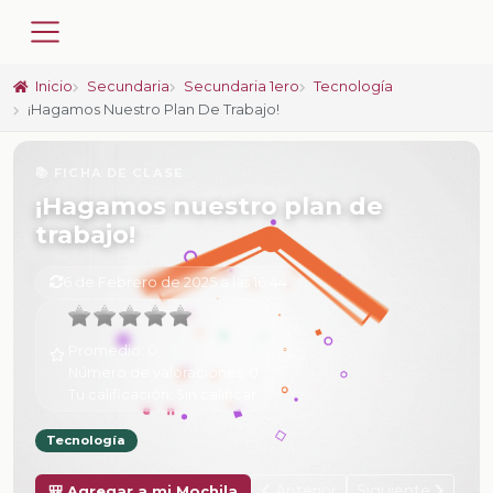
Inicio
Secundaria
Secundaria 1ero
Tecnología
¡Hagamos Nuestro Plan De Trabajo!
📚 FICHA DE CLASE
¡Hagamos nuestro plan de
trabajo!
6 de Febrero de 2025 a las 16:44
Promedio:
0
Número de valoraciones:
0
Tu calificación:
Sin calificar
Tecnología
Anterior
Siguiente
🎒 Agregar a mi Mochila