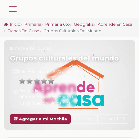
Inicio
Primaria
Primaria 6to
Geografía
Aprende En Casa
Fichas De Clase
Grupos Culturales Del Mundo
📚 FICHA DE CLASE
Grupos culturales del mundo
6 de Febrero de 2025 a las 15:51
Promedio:
0
Número de valoraciones:
0
Tu calificación:
Sin calificar
Anterior
Siguiente
🎒 Agregar a mi Mochila