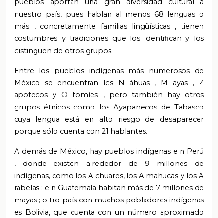
pueblos aportan una gran diversidad cultural a
nuestro país, pues hablan al menos 68 lenguas o
más
,
concretamente familias lingüísticas
,
tienen
costumbres y tradiciones que los identifican y los
distinguen de otros grupos.
Entre los pueblos
indígenas
más numerosos
de
México
se encuentran los N
áhuas
, M
ayas
, Z
apotecos
y O
tomíes
, pero también hay otros
grupos étnicos como los Ayapanecos de Tabasco
cuya lengua está en alto riesgo de desaparecer
porque sólo cuenta con 21 hablantes.
A
demás de México, hay pueblos indígenas
e
n Perú
, donde
existen alrededor de 9 millones de
indígenas, como los
A
chuares, los
A
mahucas y los
A
rabelas
; e
n Guatemala habitan más de 7 millones de
mayas
; o
tro país con muchos pobladores indígenas
es Bolivia, que cuenta con un número aproximado