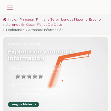
Inicio
Primaria
Primaria 3ero
Lengua Materna. Español
Aprende En Casa
Fichas De Clase
Explorando Y Armando Información
📚 FICHA DE CLASE
Explorando y armando
información
6 de Febrero de 2025 a las 15:25
Promedio:
0
Número de valoraciones:
0
Tu calificación:
Sin calificar
Lengua Materna