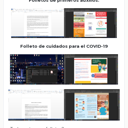
F
olleto
s
de primeros auxilios.
Folleto de
cuidados
para el
COVID-19