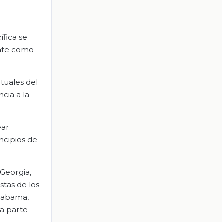
ífica se
ante como
tuales del
cia a la
ear
incipios de
 Georgia,
stas de los
Alabama,
la parte