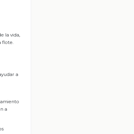
 la vida,
flote.
ayudar a
nsamiento
an a
os