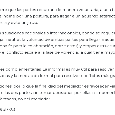
uiere que las partes recurran, de manera voluntaria, a una t
incline por una postura, para llegar a un acuerdo satisfac
a y evite un juicio.
 situaciones nacionales o internacionales, donde se requi
ugar neutral, la voluntad de ambas partes para llegar a acue
na fe para la colaboración, entre otros) y etapas estructu
 el conflicto escale a la fase de violencia, la cual tiene ma
er complementarias. La informal es muy útil para resolver 
onas y la mediación formal para resolver conflictos más gr
ones, por lo que la finalidad del mediador es favorecer ví
as dos partes, sin tomar decisiones por ellas ni imponerl
afectados, no del mediador.
 al 02:31.