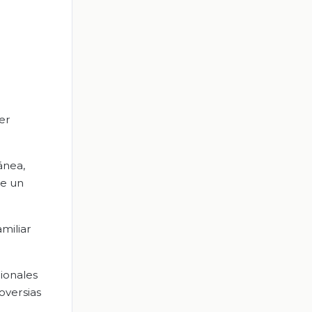
er
ánea,
de un
miliar
cionales
oversias