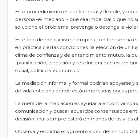
Este procedimiento es confidencial y flexible, y req
persona -el mediador- que sea imparcial o que no se 
solucione el problema, prevenga o detenga la violenci
Este tipo de mediación se emplea con frecuencia en
en práctica ciertas condiciones (la elección de un l
clima de confianza y de entendimiento mutuo, la bue
(planificación, ejecución y resolución) que eviten que
social, político y económico.
La mediación informal y formal podrían apoyarse y s
de vida cotidiana donde están implicadas pocas pers
La meta de la mediación es ayudar a encontrar soluci
comunicación y buscar acuerdos consensuados entre l
decisión final siempre estará en manos de las y los 
Observa y escucha el siguiente video del minuto 01:16