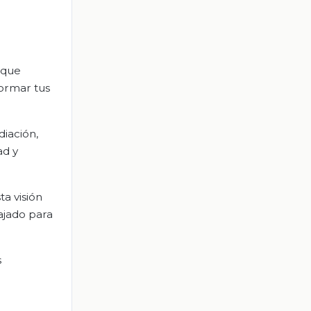
 que
formar tus
diación,
ad y
ta visión
ajado para
s