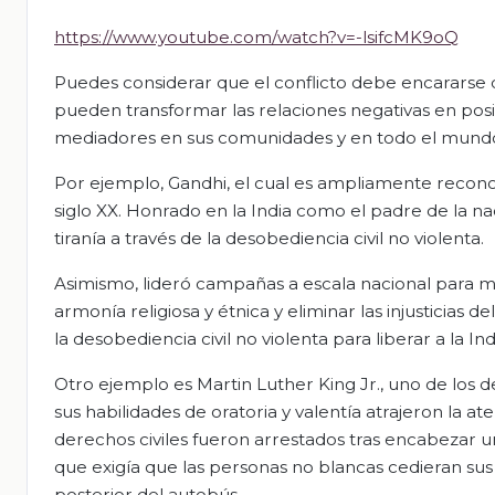
https://www.youtube.com/watch?v=-lsifcMK9oQ
Puedes considerar que el conflicto debe encararse de 
pueden transformar las relaciones negativas en pos
mediadores en sus comunidades y en todo el mundo
Por ejemplo, Gandhi, el cual es ampliamente reconoc
siglo XX. Honrado en la India como el padre de la nac
tiranía a través de la desobediencia civil no violenta.
Asimismo, lideró campañas a escala nacional para mi
armonía religiosa y étnica y eliminar las injusticias 
la desobediencia civil no violenta para liberar a la In
Otro ejemplo es Martin Luther King Jr., uno de los d
sus habilidades de oratoria y valentía atrajeron la at
derechos civiles fueron arrestados tras encabezar
que exigía que las personas no blancas cedieran sus 
posterior del autobús.