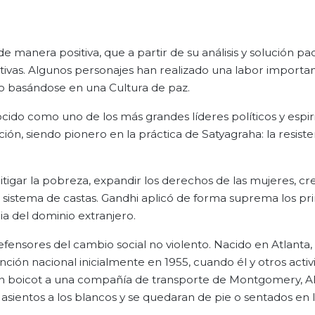
manera positiva, que a partir de su análisis y solución pac
itivas. Algunos personajes han realizado una labor import
 basándose en una Cultura de paz.
ido como uno de los más grandes líderes políticos y espiri
ión, siendo pionero en la práctica de Satyagraha: la resisten
tigar la pobreza, expandir los derechos de las mujeres, cr
del sistema de castas. Gandhi aplicó de forma suprema los pr
dia del dominio extranjero.
efensores del cambio social no violento. Nacido en Atlanta,
ención nacional inicialmente en 1955, cuando él y otros activi
 un boicot a una compañía de transporte de Montgomery, 
asientos a los blancos y se quedaran de pie o sentados en 