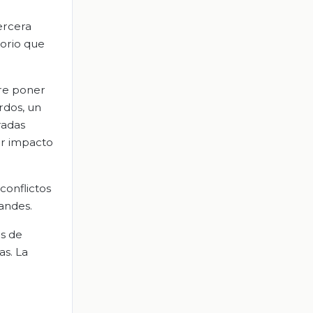
ercera
torio que
ere poner
rdos, un
radas
yor impacto
conflictos
andes.
as de
as. La