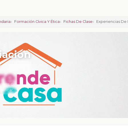
ndaria
Formación Cívica Y Ética
Fichas De Clase
Experiencias De
iación
iones:
0
calificar