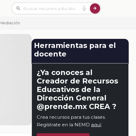
 Mediación
Herramientas para el
docente
¿Ya conoces al
Creador de Recursos
Educativos de la
Dirección General
@prende.mx CREA ?
Crea recursos para tus clases.
Regístrate en la NEMD
aquí
.