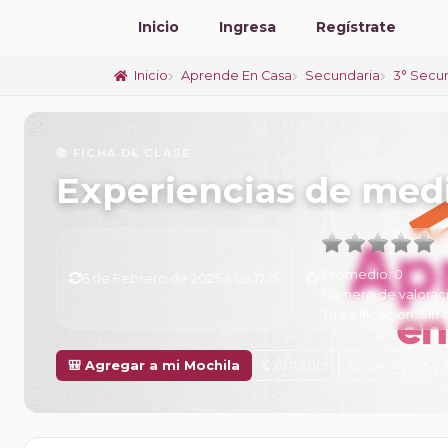
Inicio
Ingresa
Regístrate
Inicio
Aprende En Casa
Secundaria
3° Secu
📚 FICHA DE CLASE
Experiencias de med
Promedio:
0
6 de Febrero de 2025 a las 17:15
Número de valorac
Tu calificación:
Sin 
Anterior
Siguiente
🎒 Agregar a mi Mochila