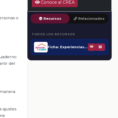
Conoce al CREA
ersonas o
Recursos
Relacionados
TODOS LOS RECURSOS
Ficha: Experiencias de mediación
🎒
 cuaderno
rtir del
a manera
s ajustes
ene