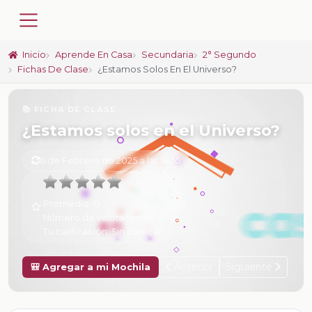
Inicio
Aprende En Casa
Secundaria
2° Segundo
Fichas De Clase
¿Estamos Solos En El Universo?
📚 FICHA DE CLASE
¿Estamos solos en el Universo?
6 de Febrero de 2025 a las 16:55
Promedio:
0
Número de valoraciones:
0
Tu calificación:
Sin calificar
Anterior
Siguiente
🎒 Agregar a mi Mochila