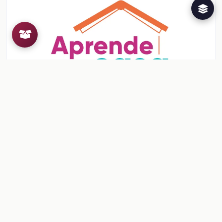
Sesión 10. Para terminar
Diversidad lingüística y cultural
Ver contenido
Herramientas para el docente
¿Ya conoces al Creador de
Recursos Educativos de la