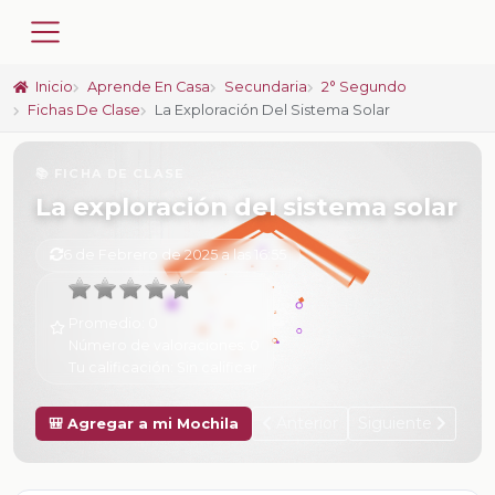
Inicio
Aprende En Casa
Secundaria
2° Segundo
Fichas De Clase
La Exploración Del Sistema Solar
📚 FICHA DE CLASE
La exploración del sistema solar
6 de Febrero de 2025 a las 16:55
Promedio:
0
Número de valoraciones:
0
Tu calificación:
Sin calificar
Anterior
Siguiente
🎒 Agregar a mi Mochila