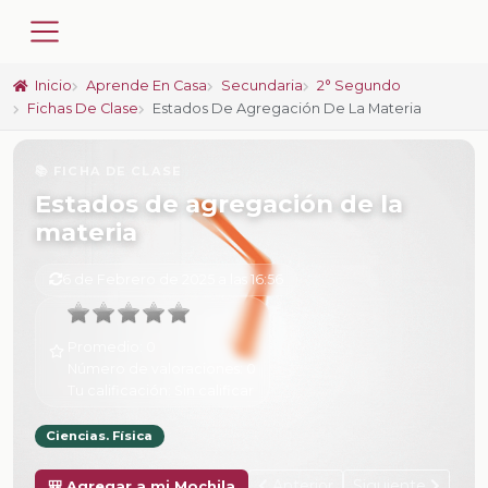
Inicio
Aprende En Casa
Secundaria
2° Segundo
Fichas De Clase
Estados De Agregación De La Materia
📚 FICHA DE CLASE
Estados de agregación de la
materia
6 de Febrero de 2025 a las 16:56
Promedio:
0
Número de valoraciones:
0
Tu calificación:
Sin calificar
Ciencias. Física
Anterior
Siguiente
🎒 Agregar a mi Mochila