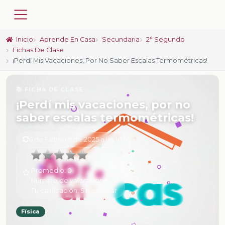
Inicio
Aprende En Casa
Secundaria
2° Segundo
Fichas De Clase
¡Perdí Mis Vacaciones, Por No Saber Escalas Termométricas!
📚 FICHA DE CLASE
¡Perdí mis vacaciones, por no
saber escalas termométricas!
6 de Febrero de 2025 a las 16:56
Promedio:
0
Número de valoraciones:
0
Tu calificación:
Sin calificar
Física