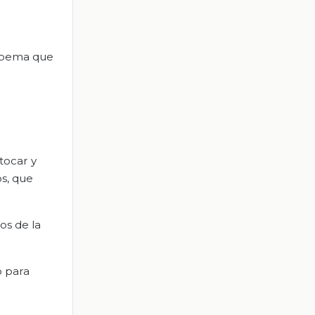
 poema que
tocar y
s, que
os de la
o para