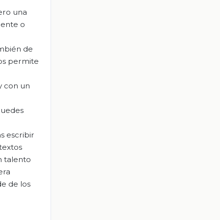
pero una
mente o
ambién de
nos permite
 y con un
 puedes
 escribir
textos
n talento
era
e de los