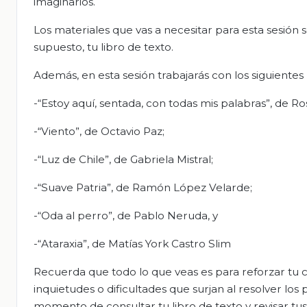
imaginarios.
Los materiales que vas a necesitar para esta sesión 
supuesto, tu libro de texto.
Además, en esta sesión trabajarás con los siguiente
-“Estoy aquí, sentada, con todas mis palabras”, de Ro
-“Viento”, de Octavio Paz;
-“Luz de Chile”, de Gabriela Mistral;
-“Suave Patria”, de Ramón López Velarde;
-“Oda al perro”, de Pablo Neruda, y
-“Ataraxia”, de Matías York Castro Slim
Recuerda que todo lo que veas es para reforzar tu c
inquietudes o dificultades que surjan al resolver lo
momento de consultar tu libro de texto y revisar tu