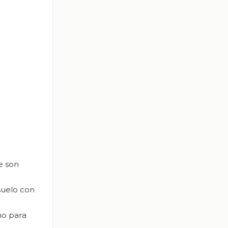
e son
suelo con
mo para