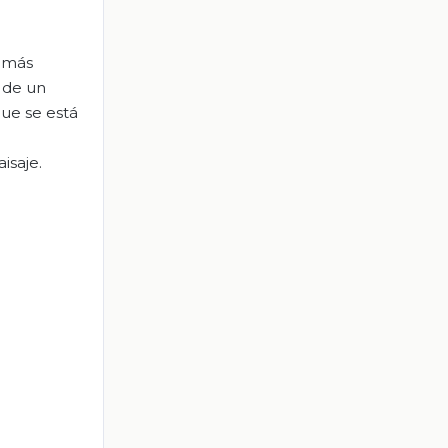
á más
 de un
ue se está
isaje.