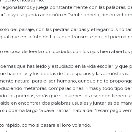
s regionalismos y juega constantemente con las palabras, 
zar”, cuya segunda acepción es “sentir anhelo, deseo vehe
ólo del paisaje, con las piedras pardas y el légamo, sino t
Igual que en la foto de Lluis, que transmite paz, el poema 
lo es cosa de leerla con cuidado, con los ojos bien abiertos
oemas que has leído y estudiado en la vida escolar, y que
ue hacen las y los poetas de los espacios y las atmósferas.
mente natural para el ser humano, aunque no te propongas
duciendo metáforas, comparaciones, rimas y todo tipo de 
dado los poemas, verás que sí, quienes los escriben tienen u
side en encontrar dos palabras usuales y juntarlas de man
su poema largo “Suave Patria”, habla del “relámpago verd
o rápido, como si pasara el loro volando.