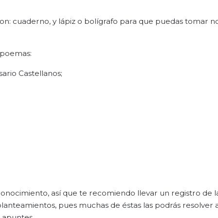
son: cuaderno, y lápiz o bolígrafo para que puedas tomar no
s poemas:
sario Castellanos;
onocimiento, así que te recomiendo llevar un registro de l
s planteamientos, pues muchas de éstas las podrás resolver a
s apuntes.