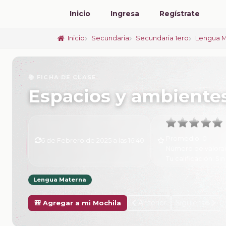
Inicio
Ingresa
Regístrate
Inicio
Secundaria
Secundaria 1ero
Lengua M
📚 FICHA DE CLASE
Espacios y ambiente
Promedio:
0
6 de Febrero de 2025 a las 16:40
Número de valora
Tu calificación:
Sin
Lengua Materna
Anterior
Siguiente
🎒 Agregar a mi Mochila