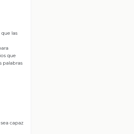
 que las
para
ios que
s palabras
a sea capaz