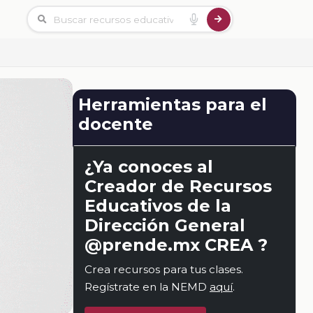
Herramientas para el
docente
¿Ya conoces al
Creador de Recursos
Educativos de la
Dirección General
@prende.mx CREA ?
Crea recursos para tus clases.
Regístrate en la NEMD
aquí
.