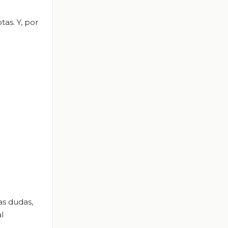
tas. Y, por
as dudas,
l