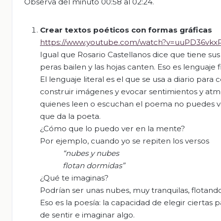
Observa del minuto 00:58 al 02:24.
Crear textos poéticos con formas gráficas
https://www.youtube.com/watch?v=uuPD36vkx
Igual que Rosario Castellanos dice que tiene sus
peras bailen y las hojas canten. Eso es lenguaje 
El lenguaje literal es el que se usa a diario para
construir imágenes y evocar sentimientos y atmó
quienes leen o escuchan el poema no puedes ve
que da la poeta.
¿Cómo que lo puedo ver en la mente?
Por ejemplo, cuando yo se repiten los versos
“nubes y nubes
flotan dormidas”
¿Qué te imaginas?
Podrían ser unas nubes, muy tranquilas, flotando
Eso es la poesía: la capacidad de elegir ciertas
de sentir e imaginar algo.