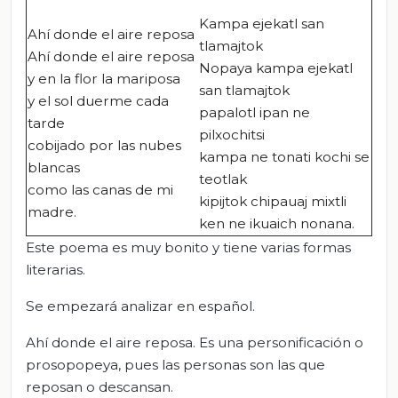
Kampa ejekatl san
Ahí donde el aire reposa
tlamajtok
Ahí donde el aire reposa
Nopaya kampa ejekatl
y en la flor la mariposa
san tlamajtok
y el sol duerme cada
papalotl ipan ne
tarde
pilxochitsi
cobijado por las nubes
kampa ne tonati kochi se
blancas
teotlak
como las canas de mi
kipijtok
chipauaj
mixtli
madre.
ken ne
ikuaich
nonana
.
Este poema es muy bonito y tiene varias formas
literarias.
Se empezará analizar en español.
Ahí donde el aire
reposa
. Es una personificación o
prosopopeya, pues las personas son las que
reposan o descansan.