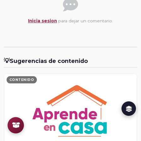
Inicia sesion
para dejar un comentario.
💡
Sugerencias de contenido
CONTENIDO