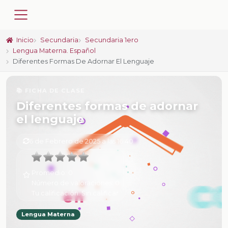
Inicio
Secundaria
Secundaria 1ero
Lengua Materna. Español
Diferentes Formas De Adornar El Lenguaje
📚 FICHA DE CLASE
Diferentes formas de adornar
el lenguaje
6 de Febrero de 2025 a las 16:40
Promedio:
0
Número de valoraciones:
0
Tu calificación:
Sin calificar
Lengua Materna