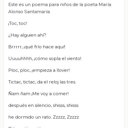
Este es un poema para niños de la poeta María
Alonso Santamaría.
¡
Toc,
toc
!
¿Hay alguien ahí?
Brrrrr, ¡qué frío hace aquí!
Uuuuhhhh, ¡cómo sopla el viento!
Ploc,
ploc, ¡empieza a llover!
Tictac, tictac, da el reloj las tres.
Ñam ñam ¡Me voy a comer!
después en silencio, shisss, shisss
he dormido un rato. Zzzzz, Zzzzz