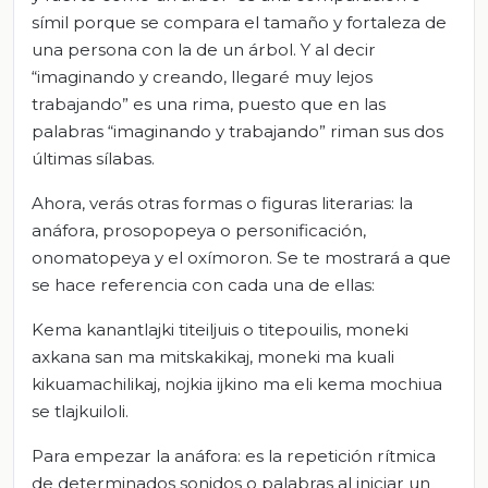
símil porque se compara el tamaño y fortaleza de
una persona con la de un árbol. Y al decir
“imaginando y creando, llegaré muy lejos
trabajando” es una rima, puesto que en las
palabras “imaginando y trabajando” riman sus dos
últimas sílabas.
Ahora, verás otras formas o figuras literarias: la
anáfora, prosopopeya o personificación,
onomatopeya y el oxímoron. Se te mostrará a que
se hace referencia con cada una de ellas:
Kema kanantlajki titeiljuis o titepouilis, moneki
axkana san ma mitskakikaj, moneki ma kuali
kikuamachilikaj, nojkia ijkino ma eli kema mochiua
se tlajkuiloli.
Para empezar la anáfora: es la repetición rítmica
de determinados sonidos o palabras al iniciar un