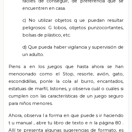
fáciles de conseguir, de preferencia que se
encuentren en casa.
c) No utilizar objetos q
ue puedan resultar
peligrosos: G
lobos, objetos punzocortantes,
bolsas de plástico, etc.
d) Que
pueda haber
vigilancia y supervisión de
un adulto.
Piens
a
en los juegos que hasta ahora
se han
mencionado como el Stop, resorte, avión, gato,
escondidillas, ponle la cola al burro, encantados,
estatuas de marfil, listones, y
observa cuál o cuáles
si
cumplen con las características
de un juego seguro
para niños menores.
Ahora, observa l
a forma en que puede
s
ir haciendo
t
u manual
,
abre tu libro de texto
e
n la página 80
.
Allí
te presenta
algunas sugerencias de formato,
es