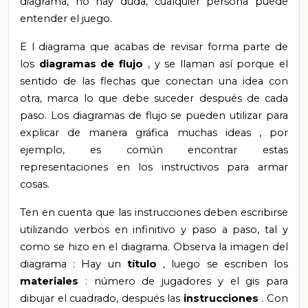
diagrama, no hay duda, cualquier
persona
puede
entender el juego.
E
l diagrama que acabas de revisar forma parte de
los
diagramas de flujo
, y se
llaman así porque el
sentido de las flechas que conectan una idea con
otra, marca lo que debe suceder después de cada
paso. Los diagramas de flujo se
pueden utilizar para
explicar de manera gráfica muchas
ideas
,
por
ejemplo, es común encontrar estas
representaciones
en los instructivos para armar
cosas.
Ten en cuenta que las instrucciones deben escribirse
utilizando verbos en infinitivo
y paso
a paso,
tal y
como
se hizo en
el diagrama.
Observa la imagen del
diagrama
:
Hay un
título
,
luego se escriben los
materiales
:
número de jugadores
y
el gis
para
dibujar el cuadrado,
después las
instrucciones
.
Con