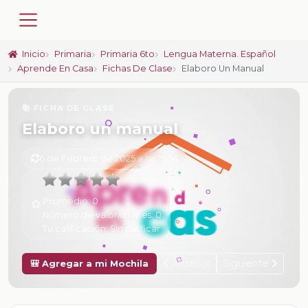
Inicio
Primaria
Primaria 6to
Lengua Materna. Español
Aprende En Casa
Fichas De Clase
Elaboro Un Manual
📚 FICHA DE CLASE
Elaboro un manual
6 de Febrero de 2025 a las 15:54
Promedio:
0
Número de valoraciones:
0
Tu calificación:
Sin calificar
Anterior
Siguiente
🎒 Agregar a mi Mochila