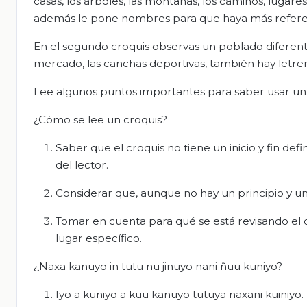
casas, los árboles, las montañas, los caminos, lugares
además le pone nombres para que haya más refere
En el segundo croquis observas un poblado diferente,
mercado, las canchas deportivas, también hay letre
Lee algunos puntos importantes para saber usar un 
¿Cómo se lee un croquis?
Saber que el croquis no tiene un inicio y fin def
del lector.
Considerar que, aunque no hay un principio y un
Tomar en cuenta para qué se está revisando el c
lugar específico.
¿Naxa kanuyo in tutu nu jinuyo nani ñuu kuniyo?
Iyo a kuniyo a kuu kanuyo tutuya naxani kuiniyo.