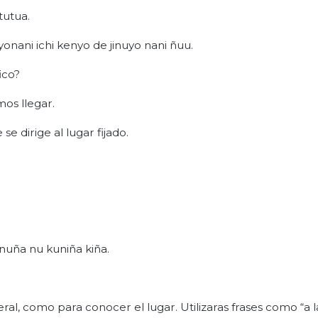
tutua.
nani ichi kenyo de jinuyo nani ñuu.
ico?
mos llegar.
e dirige al lugar fijado.
inuña nu kuniña kiña.
eral, como para conocer el lugar. Utilizaras frases como “a 