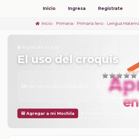
Inicio
Ingresa
Regístrate
Inicio
Primaria
Primaria 1ero
Lengua Materna
📚 FICHA DE CLASE
El uso del croquis
Promedio:
0
6 de Febrero de 2025 a las 16:04
Número de valora
Tu calificación:
Sin
Anterior
Siguiente
🎒 Agregar a mi Mochila