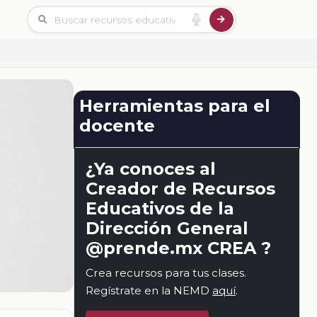
Herramientas para el
docente
¿Ya conoces al
Creador de Recursos
Educativos de la
Dirección General
@prende.mx CREA ?
Crea recursos para tus clases.
Regístrate en la NEMD
aquí
.