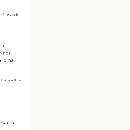
a “Casa de
la
niños
a loma,
ino que lo
do cómo