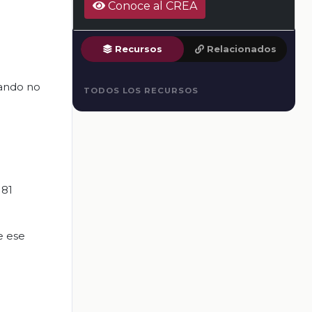
Conoce al CREA
Recursos
Relacionados
uando no
TODOS LOS RECURSOS
 81
e ese