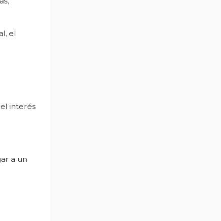
as,
l, el
el interés
gar a un