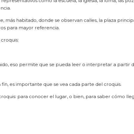
 representativos como la escuela, la iglesia, la loma, las poz
ncia.
 más habitado, donde se observan calles, la plaza principa
ros para mayor referencia.
croquis:
inido, eso permite que se pueda leer o interpretar a partir d
 fin, es importante que se vea cada parte del croquis.
roquis: para conocer el lugar, o bien, para saber cómo lle