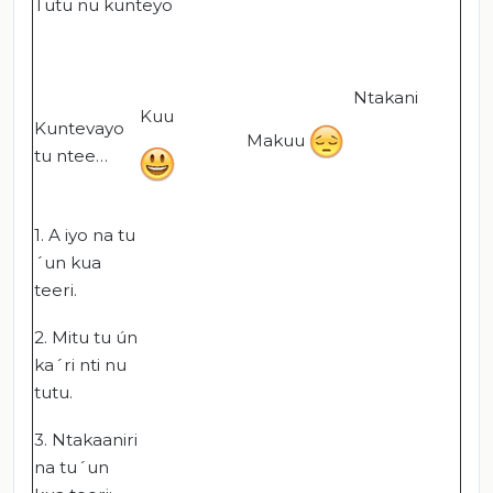
Tutu nu kunteyo
Ntakani
Kuu
Kuntevayo
Makuu
tu ntee…
1. A iyo na tu
´un kua
teeri.
2. Mitu tu ún
ka´ri nti nu
tutu.
3. Ntakaaniri
na tu´un