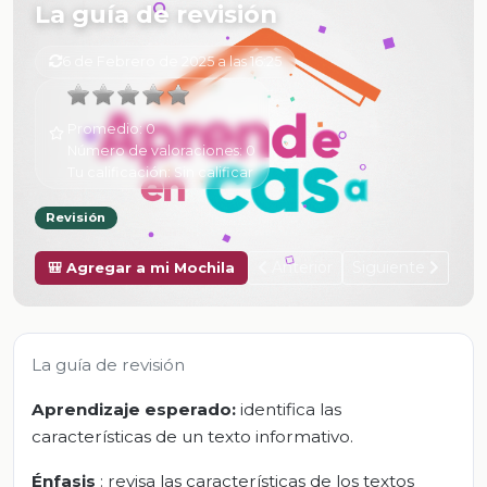
La guía de revisión
6 de Febrero de 2025 a las 16:25
Promedio:
0
Número de valoraciones:
0
Tu calificación:
Sin calificar
Revisión
Anterior
Siguiente
🎒 Agregar a mi Mochila
La guía de revisión
Aprendizaje esperado:
identifica las
características de un texto informativo.
Énfasis
: revisa las características de los textos