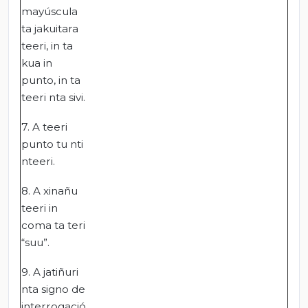
mayúscula
ta jakuitara
teeri, in ta
kua in
punto, in ta
teeri nta sivi.
7. A teeri
punto tu nti
nteeri.
8. A xinañu
teeri in
coma ta teri
“suu”.
9. A jatiñuri
nta signo de
interrogació