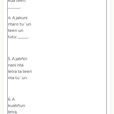
kua teeri:
______.
4. A jakuni
ntaro tu´un
teeri un
tutu: _____.
5. A jatiñiri
nani nta
letra ta teeri
nta tu´un.
6. A
kuatiñuri
letra