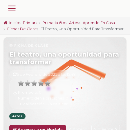
Inicio
Primaria
Primaria 6to
Artes
Aprende En Casa
Fichas De Clase
El Teatro, Una Oportunidad Para Transformar
📚 FICHA DE CLASE
El teatro, una oportunidad para
transformar
6 de Febrero de 2025 a las 15:48
Promedio:
0
Número de valoraciones:
0
Tu calificación:
Sin calificar
Artes
Anterior
Siguiente
🎒 Agregar a mi Mochila