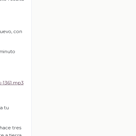
huevo, con
 minuto
k-1361.mp3
a tu
 hace tres
e a tierra