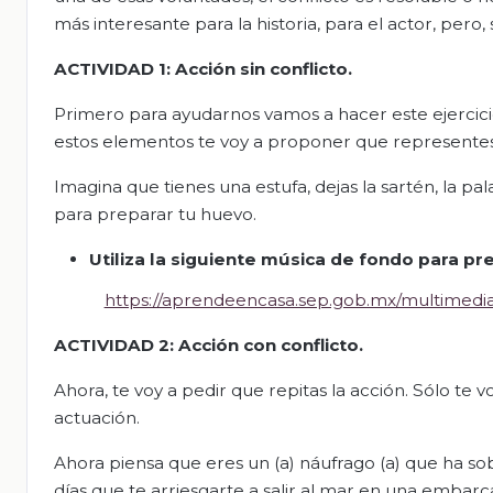
más interesante para la historia, para el actor, pero
ACTIVIDAD 1: Acción sin conflicto.
Primero para ayudarnos vamos a hacer este ejercicio
estos elementos te voy a proponer que representes 
Imagina que tienes una estufa, dejas la sartén, la pal
para preparar tu huevo.
Utiliza la siguiente música de fondo
para
pr
https://aprendeencasa.sep.gob.mx/multimedi
ACTIVIDAD 2: Acción con conflicto.
Ahora, te voy a pedir que repitas la acción. Sólo te
actuación.
Ahora piensa que eres un (a) náufrago (a) que ha so
días que te arriesgarte a salir al mar en una embarc