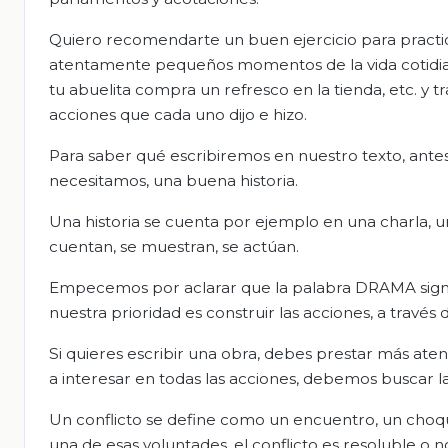
Quiero recomendarte un buen ejercicio para practic
atentamente pequeños momentos de la vida cotidia
tu abuelita compra un refresco en la tienda, etc. y t
acciones que cada uno dijo e hizo.
Para saber qué escribiremos en nuestro texto, antes
necesitamos, una buena historia.
Una historia se cuenta por ejemplo en una charla, un 
cuentan, se muestran, se actúan.
Empecemos por aclarar que la palabra DRAMA signif
nuestra prioridad es construir las acciones, a través d
Si quieres escribir una obra, debes prestar más aten
a interesar en todas las acciones, debemos buscar 
Un conflicto se define como un encuentro, un choq
una de esas voluntades, el conflicto es resoluble o no