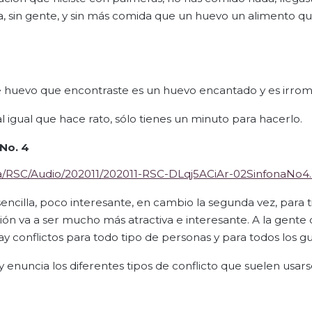
la, sin gente, y sin más comida que un huevo un alimento qu
e huevo que encontraste es un huevo encantado y es irrom
l igual que hace rato, sólo tienes un minuto para hacerlo.
 No. 4
ia/RSC/Audio/202011/202011-RSC-DLqj5ACiAr-02SinfonaNo
encilla, poco interesante, en cambio la segunda vez, para ti
ción va a ser mucho más atractiva e interesante. A la gente 
 hay conflictos para todo tipo de personas y para todos los gu
y enuncia los diferentes tipos de conflicto que suelen usars