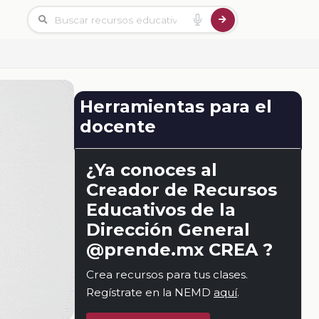
Herramientas para el
docente
¿Ya conoces al
Creador de Recursos
Educativos de la
Dirección General
@prende.mx CREA ?
Crea recursos para tus clases.
Regístrate en la NEMD
aquí
.