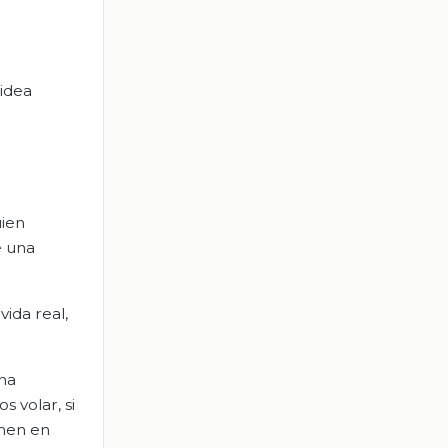
 idea
uien
e una
ida real,
una
s volar, si
rmen en