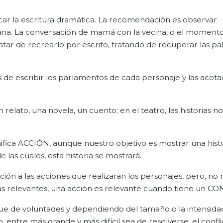
ar la escritura dramática. La recomendación es observar
na. La conversación de mamá con la vecina, o el moment
ratar de recrearlo por escrito, tratando de recuperar las pal
 de escribir los parlamentos de cada personaje y las acota
relato, una novela, un cuento; en el teatro, las historias no
ica ACCIÓN, aunque nuestro objetivo es mostrar una histo
e las cuales, esta historia se mostrará.
ción a las acciones que realizaran los personajes, pero, no
las relevantes, una acción es relevante cuando tiene un C
ue de voluntades y dependiendo del tamaño o la intensida
, entre más grande y más difícil sea de resolverse, el confli