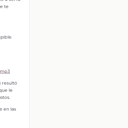
e te
pible.
4.mp3
 resultó
que le
stos.
e en las