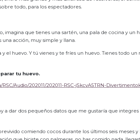
, sobre todo, para los espectadores.
, imagina que tienes una sartén, una pala de cocina y un 
una acción, muy simple y llana.
a y el huevo. Y tú vienes y te fríes un huevo. Tienes todo un
epara
r
tu huevo.
a/RSC/Audio/202011/202011-RSC-jSkcvA5TRN-Divertimento
 voy a dar dos pequeños datos que me gustaría que integres 
brevivido comiendo cocos durante los últimos seis meses y
ación que hiciste con palmeras, no has comido nada, llegast