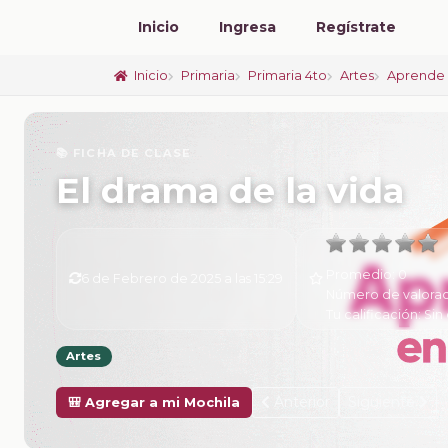
Inicio
Ingresa
Regístrate
Inicio
Primaria
Primaria 4to
Artes
Aprende 
📚 FICHA DE CLASE
El drama de la vida
Promedio:
0
6 de Febrero de 2025 a las 15:29
Número de valorac
Tu calificación:
Sin 
Artes
Anterior
Siguiente
🎒 Agregar a mi Mochila