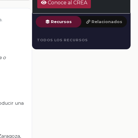
Conoce al CREA
a.
Recursos
Relacionados
TODOS LOS RECURSOS
a o
oducir una
Zaragoza,