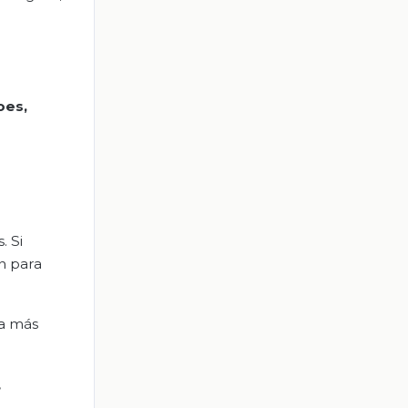
oes
,
. Si
n para
la más
,