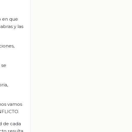
o en que
abras y las
ciones,
 se
ria,
 nos vamos
ONFLICTO.
d de cada
cto resulta