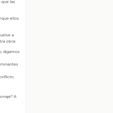
 que las
rque ellos
vuelve a
ra obra:
to, digamos
erminantes
nflicto.
sonaje? A