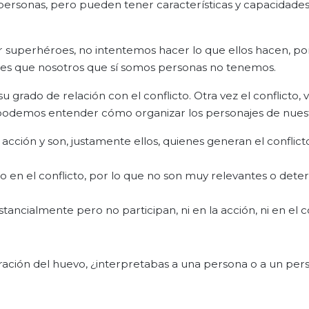
s personas, pero pueden tener características y capacidades
 superhéroes, no intentemos hacer lo que ellos hacen, po
ades que nosotros que sí somos personas no tenemos.
u grado de relación con el conflicto. Otra vez el conflicto, 
l podemos entender cómo organizar los personajes de nuest
a acción y son, justamente ellos, quienes generan el conflic
no en el conflicto, por lo que no son muy relevantes o det
ancialmente pero no participan, ni en la acción, ni en el co
ación del huevo, ¿interpretabas a una persona o a un per